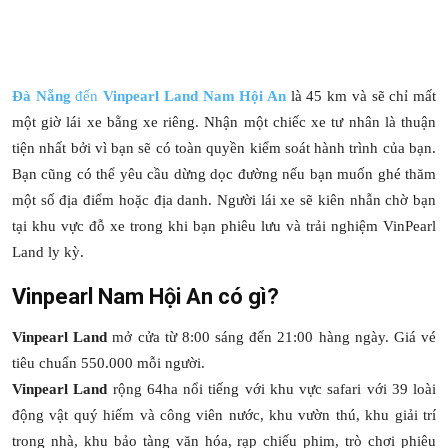
Đà Nẵng
đến
Vinpearl Land Nam Hội An
là 45 km và sẽ chỉ mất
một giờ lái xe bằng xe riêng. Nhận một chiếc xe tư nhân là thuận
tiện nhất bởi vì bạn sẽ có toàn quyền kiểm soát hành trình của bạn.
Bạn cũng có thể yêu cầu dừng dọc đường nếu bạn muốn ghé thăm
một số địa điểm hoặc địa danh. Người lái xe sẽ kiên nhẫn chờ bạn
tại khu vực đỗ xe trong khi bạn phiêu lưu và trải nghiệm VinPearl
Land ly kỳ.
Vinpearl Nam Hội An có gì?
Vinpearl Land
mở cửa từ 8:00 sáng đến 21:00 hàng ngày. Giá vé
tiêu chuẩn 550.000 mỗi người.
Vinpearl Land
rộng 64ha nổi tiếng với khu vực safari với 39 loài
động vật quý hiếm và công viên nước, khu vườn thú, khu giải trí
trong nhà, khu bảo tàng văn hóa, rạp chiếu phim, trò chơi phiêu