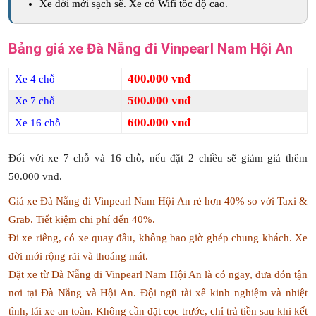
Xe đời mới sạch sẽ. Xe có Wifi tốc độ cao.
Bảng giá xe Đà Nẵng đi Vinpearl Nam Hội An
400.000 vnđ
Xe 4 chỗ
500.000 vnđ
Xe 7 chỗ
600.000 vnđ
Xe 16 chỗ
Đối với xe 7 chỗ và 16 chỗ, nếu đặt 2 chiều sẽ giảm giá thêm
50.000 vnđ.
Giá xe Đà Nẵng đi Vinpearl Nam Hội An rẻ hơn 40% so với Taxi &
Grab. Tiết kiệm chi phí đến 40%.
Đi xe riêng, có xe quay đầu, không bao giờ ghép chung khách. Xe
đời mới rộng rãi và thoáng mát.
Đặt xe từ Đà Nẵng đi Vinpearl Nam Hội An là có ngay, đưa đón tận
nơi tại Đà Nẵng và Hội An. Đội ngũ tài xế kinh nghiệm và nhiệt
tình, lái xe an toàn. Không cần đặt cọc trước, chỉ trả tiền sau khi kết