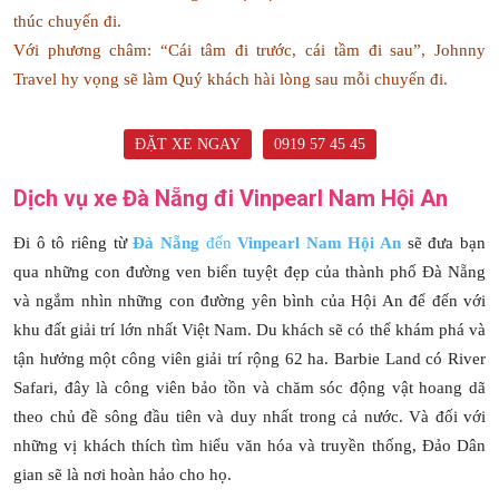
thúc chuyến đi.
Với phương châm: “Cái tâm đi trước, cái tầm đi sau”, Johnny
Travel hy vọng sẽ làm Quý khách hài lòng sau mỗi chuyến đi.
ĐẶT XE NGAY
0919 57 45 45
Dịch vụ xe Đà Nẵng đi Vinpearl Nam Hội An
Đi ô tô riêng từ
Đà Nẵng
đến
Vinpearl Nam Hội An
sẽ đưa bạn
qua những con đường ven biển tuyệt đẹp của thành phố Đà Nẵng
và ngắm nhìn những con đường yên bình của Hội An để đến với
khu đất giải trí lớn nhất Việt Nam. Du khách sẽ có thể khám phá và
tận hưởng một công viên giải trí rộng 62 ha. Barbie Land có River
Safari, đây là công viên bảo tồn và chăm sóc động vật hoang dã
theo chủ đề sông đầu tiên và duy nhất trong cả nước. Và đối với
những vị khách thích tìm hiểu văn hóa và truyền thống, Đảo Dân
gian sẽ là nơi hoàn hảo cho họ.