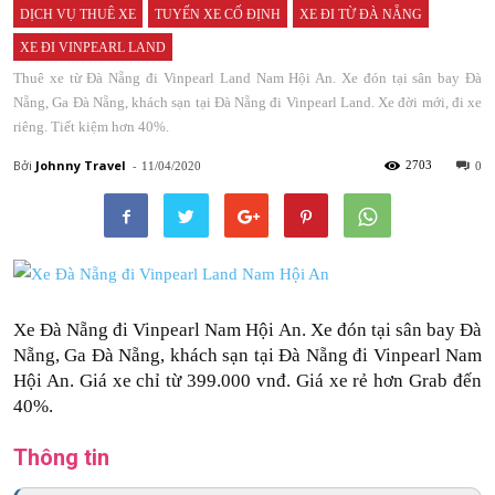
DỊCH VỤ THUÊ XE
TUYẾN XE CỐ ĐỊNH
XE ĐI TỪ ĐÀ NẴNG
XE ĐI VINPEARL LAND
Thuê xe từ Đà Nẵng đi Vinpearl Land Nam Hội An. Xe đón tại sân bay Đà
Nẵng, Ga Đà Nẵng, khách sạn tại Đà Nẵng đi Vinpearl Land. Xe đời mới, đi xe
riêng. Tiết kiệm hơn 40%.
Bởi
Johnny
-
2703
11/04/2020
0
Xe Đà Nẵng đi Vinpearl Nam Hội An. Xe đón tại sân bay Đà
Nẵng, Ga Đà Nẵng, khách sạn tại
Đà Nẵng đi Vinpearl Nam
Hội An
. Giá xe chỉ từ 399.000 vnđ. Giá xe rẻ hơn Grab đến
40%.
Thông tin