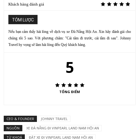
Khách hàng đánh giá
TÓM LƯỢC
Nếu bạn cảm thấy hài lòng về dịch vụ xe Đà Nẵng Hội An. Xin hãy đánh giá cho
chúng tôi 5 sao. Với phương châm: "Cái tâm đi trước, cái tầm đi sau". Johnny
Travel hy vọng sẽ làm hài lòng đến Quý khách hàng.
5
TỔNG ĐIỂM
CEO & FOUNDER
JOHNNY TRAVEL
NGUỒN
XE ĐÀ NẴNG ĐI VINPEARL LAND NAM HỘI AN
TỪ KHOÁ
ĐẶT XE ĐI VINPEARL LAND NAM HỘI AN