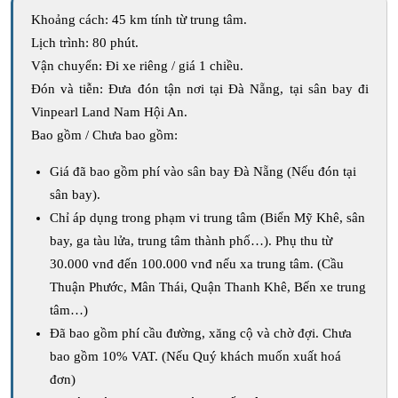
Khoảng cách: 45 km tính từ trung tâm.
Lịch trình: 80 phút.
Vận chuyển: Đi xe riêng / giá 1 chiều.
Đón và tiễn: Đưa đón tận nơi tại Đà Nẵng, tại sân bay đi
Vinpearl Land Nam Hội An.
Bao gồm / Chưa bao gồm:
Giá đã bao gồm phí vào sân bay Đà Nẵng (Nếu đón tại
sân bay).
Chỉ áp dụng trong phạm vi trung tâm (Biển Mỹ Khê, sân
bay, ga tàu lửa, trung tâm thành phố…). Phụ thu từ
30.000 vnđ đến 100.000 vnđ nếu xa trung tâm. (Cầu
Thuận Phước, Mân Thái, Quận Thanh Khê, Bến xe trung
tâm…)
Đã bao gồm phí cầu đường, xăng cộ và chờ đợi. Chưa
bao gồm 10% VAT. (Nếu Quý khách muốn xuất hoá
đơn)