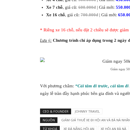
Xe 7 chỗ
, giá cũ:
600.000đ
| Giá mới:
550.00
Xe 16 chỗ
, giá cũ:
700.000đ
| Giá mới:
650.0
* Riêng xe 16 chỗ, nếu đặt 2 chiều sẽ được giảm
Lưu ý:
Chương trình chỉ áp dụng trong 2 ngày d
Giảm ngay 50k
Với phương châm:
“Cái tâm đi trước, cái tầm đi
ngày lễ tràn đầy hạnh phúc bên gia đình và ngườ
CEO & FOUNDER
JOHNNY TRAVEL
NGUỒN
GIẢM GIÁ THUÊ XE ĐI HỘI AN VÀ BÀ NÀ NHÂN 
TỪ KHOÁ
XE ĐÀ NẴNG HỘI AN
XE HỘI AN BÀ NÀ