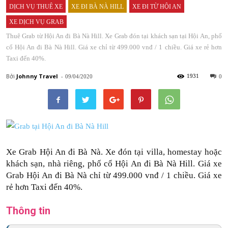
DỊCH VỤ THUÊ XE
XE ĐI BÀ NÀ HILL
XE ĐI TỪ HỘI AN
XE DỊCH VỤ GRAB
Thuê Grab từ Hội An đi Bà Nà Hill. Xe Grab đón tại khách sạn tại Hội An, phố
cổ Hội An đi Bà Nà Hill. Giá xe chỉ từ 499.000 vnđ / 1 chiều. Giá xe rẻ hơn
Taxi đến 40%.
Bởi
Johnny
-
1931
09/04/2020
0
Xe Grab Hội An đi Bà Nà. Xe đón tại villa, homestay hoặc
khách sạn, nhà riêng, phố cổ Hội An đi Bà Nà Hill. Giá xe
Grab Hội An đi Bà Nà chỉ từ 499.000 vnđ / 1 chiều. Giá xe
rẻ hơn Taxi đến 40%.
Thông tin