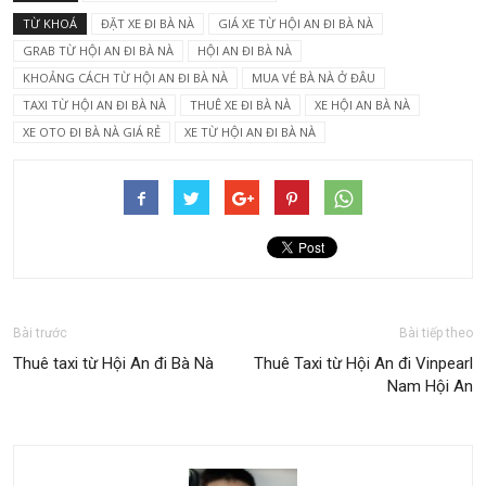
TỪ KHOÁ
ĐẶT XE ĐI BÀ NÀ
GIÁ XE TỪ HỘI AN ĐI BÀ NÀ
GRAB TỪ HỘI AN ĐI BÀ NÀ
HỘI AN ĐI BÀ NÀ
KHOẢNG CÁCH TỪ HỘI AN ĐI BÀ NÀ
MUA VÉ BÀ NÀ Ở ĐÂU
TAXI TỪ HỘI AN ĐI BÀ NÀ
THUÊ XE ĐI BÀ NÀ
XE HỘI AN BÀ NÀ
XE OTO ĐI BÀ NÀ GIÁ RẺ
XE TỪ HỘI AN ĐI BÀ NÀ
Bài trước
Bài tiếp theo
Thuê taxi từ Hội An đi Bà Nà
Thuê Taxi từ Hội An đi Vinpearl
Nam Hội An