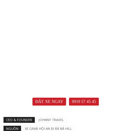
ĐẶT XE NGAY
0919 57 45 45
CEO & FOUNDER
JOHNNY TRAVEL
NGUỒN
XE GRAB HỘI AN ĐI BÀ NÀ HILL