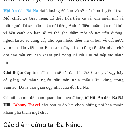
Hội An
đến
Bà Nà
dài khoảng 60 km và sẽ mất hơn 1 giờ lái xe.
Một chiếc xe Grab riêng có điều hòa trên xe và wifi miễn phí và
một người lái xe thân thiện nói tiếng Anh là điều thuận tiện nhất bởi
vì bên cạnh đó bạn sẽ có thể ghé thăm một số nơi trên đường,
người lái xe sẽ cung cấp cho bạn nhiều điều thú vị hơn về đất nước
và nhân dân việt nam Bên cạnh đó, tài xế cũng sẽ kiên nhẫn chờ
đợi cho đến khi bạn khám phá xong Bà Nà Hill để tiếp tục hành
trình.
Giới thiệu
: Cáp treo đầu tiên sẽ bắt đầu lúc 7:30 sáng, vì vậy hãy
cố gắng trở thành người đầu tiên nhìn thấy Cầu Vàng trong
Sunrise. Đó là thời gian đẹp nhất của đồi Bà Nà.
Có một số nơi để tham quan dọc theo đường từ
Hội An
đến
Bà Nà
Hill
.
Johnny Travel
cho bạn tự do lựa chọn những nơi bạn muốn
khám phá thêm một chút.
Các điểm dừng tại Đà Nẵng: