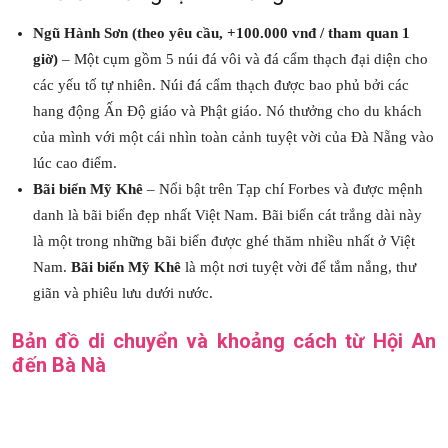
Ngũ Hành Sơn (theo yêu cầu, +100.000 vnđ / tham quan 1
giờ)
– Một cụm gồm 5 núi đá vôi và đá cẩm thạch đại diện cho
các yếu tố tự nhiên. Núi đá cẩm thạch được bao phủ bởi các
hang động Ấn Độ giáo và Phật giáo. Nó thưởng cho du khách
của mình với một cái nhìn toàn cảnh tuyệt vời của Đà Nẵng vào
lúc cao điểm.
Bãi biển Mỹ Khê
– Nổi bật trên Tạp chí Forbes và được mệnh
danh là bãi biển đẹp nhất Việt Nam. Bãi biển cát trắng dài này
là một trong những bãi biển được ghé thăm nhiều nhất ở Việt
Nam.
Bãi biển Mỹ Khê
là một nơi tuyệt vời để tắm nắng, thư
giãn và phiêu lưu dưới nước.
Bản đồ di chuyển và khoảng cách từ Hội An
đến Bà Nà