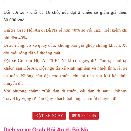
Đối với xe 7 chỗ và 16 chỗ, nếu đặt 2 chiều sẽ giảm giá thêm
50.000 vnđ.
Giá xe Grab Hội An đi Bà Nà rẻ hơn 40% so với Taxi. Tiết kiệm chi
phí đến 40%.
Đi xe riêng, có xe quay đầu, không bao giờ ghép chung khách. Xe
đời mới rộng rãi và thoáng mát.
Đặt xe Grab từ Hội An đi Bà Nà là có ngay, đưa đón tận nơi tại
khách sạn Hội An. Đội ngũ tài xế kinh nghiệm và nhiệt tình, lái xe
an toàn. Không cần đặt cọc trước, chỉ trả tiền sau khi kết thúc
chuyến đi.
Với phương châm: “Cái tâm đi trước, cái tầm đi sau”, Johnny
Travel hy vọng sẽ làm Quý khách hài lòng sau mỗi chuyến đi.
ĐẶT XE NGAY
0919 57 45 45
Dịch vụ xe Grab Hội An đi Bà Nà